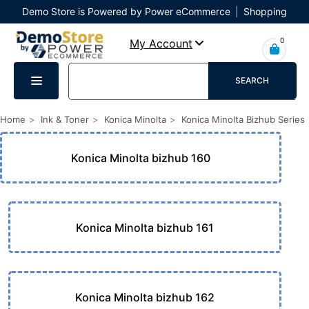
Demo Store is Powered by Power eCommerce
|
Shopping
Cart
|
Checkout
|
Login
0
My Account
SEARCH
Home
Ink & Toner
Konica Minolta
Konica Minolta Bizhub Series
Konica Minolta bizhub 160
Konica Minolta bizhub 161
Konica Minolta bizhub 162